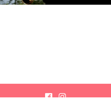
©2026
株式会社 sunwell lakadee lab
. All Rights Reserved.