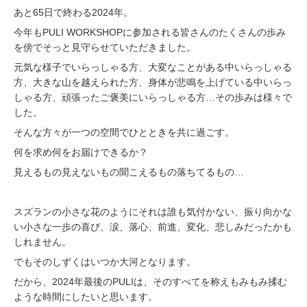
あと65日で終わる2024年。
今年もPULI WORKSHOPに参加される皆さんのたくさんの歩み
を傍でそっと見守らせていただきました。
元気な様子でいらっしゃる方、大変なことがある中いらっしゃる
方、大きな山を越えられた方、身体が悲鳴を上げている中いらっ
しゃる方、頑張ったご褒美にいらっしゃる方…その歩みは様々で
した。
そんな方々が一つの空間でひとときを共に過ごす。
何を求め何をお届けできるか？
見えるもの見えないもの聞こえるもの落ちてるもの…
スズランの小さな花のようにそれは誰も気付かない、振り向かな
い小さな一歩の喜び、涙、落心、前進、変化、悲しみだったかも
しれません。
でもそのしずくはいつか大河となります。
だから、2024年最後のPULIは、そのすべてを称えもみもみ揉む
ような時間にしたいと思います。