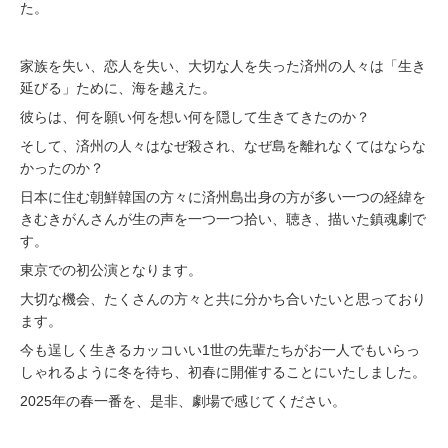
た。
家族を失い、恋人を失い、大切な人を失った済州の人々は「生き
延びる」ために、海を越えた。
彼らは、何を願い何を想い何を隠して生きてきたのか？
そして、済州の人々はなぜ殺され、なぜ島を離れなくてはならな
かったのか？
日本に住む朝鮮韓国の方々に済州島出身の方が多い一つの経緯を
きむきがんさんが生の声を一つ一つ拾い、聴き、描いた鎮魂劇で
す。
東京での初公演となります。
大切な機会、たくさんの方々と共に分かち合いたいと思っており
ます。
今も逞しく生きるカッコいい1世の先輩たちがお一人でもいらっ
しゃれるように冬を待ち、初春に開催することにいたしました。
2025年の春一番を、是非、劇場で感じてください。