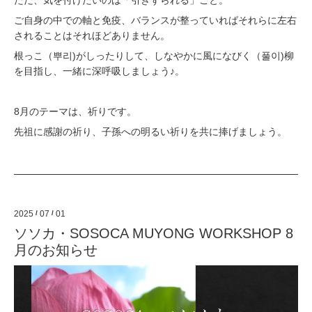
ご自身の中での軸と免疫、バランスが整っていればそれらに左右
されることはそれほどありません。
根っこ（뿌리)がしったりして、しなやかに風になびく（풀이)柳
を目指し、一緒に深呼吸しましょう♪。
8月のテーマは、祈りです。
先祖に感謝の祈り、子孫への明るい祈りを共に捧げましょう。
2025
/
07
/
01
ソソカ・SOSOCA MUYONG WORKSHOP 8
月のお知らせ